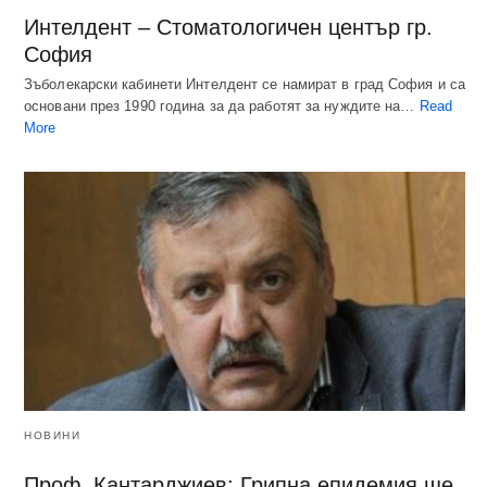
Интелдент – Стоматологичен център гр.
София
Зъболекарски кабинети Интелдент се намират в град София и са
основани през 1990 година за да работят за нуждите на…
Read
More
НОВИНИ
Проф. Кантарджиев: Грипна епидемия ще