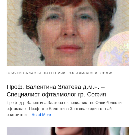
ВСИЧКИ ОБЛАСТИ
КАТЕГОРИИ
ОФТАЛМОЛОЗИ
СОФИЯ
Проф. Валентина Златева д.м.н. –
Специалист офталмолог гр. София
Проф. д-р Валентина Златева е специалист по Очни болести -
офтамолог. Проф. д-р Валентина Златева е един от най-
опитните и…
Read More