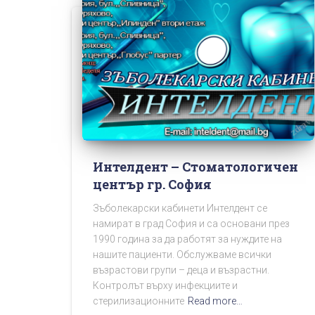
Интелдент – Стоматологичен
център гр. София
Зъболекарски кабинети Интелдент се
намират в град София и са основани през
1990 година за да работят за нуждите на
нашите пациенти. Обслужваме всички
възрастови групи – деца и възрастни.
Контролът върху инфекциите и
стерилизационните
Read more…