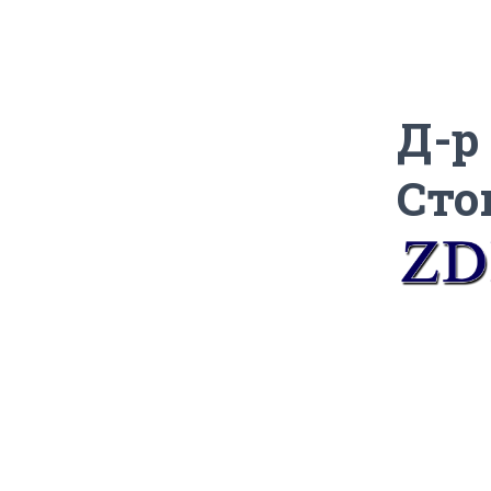
Д-р
Сто