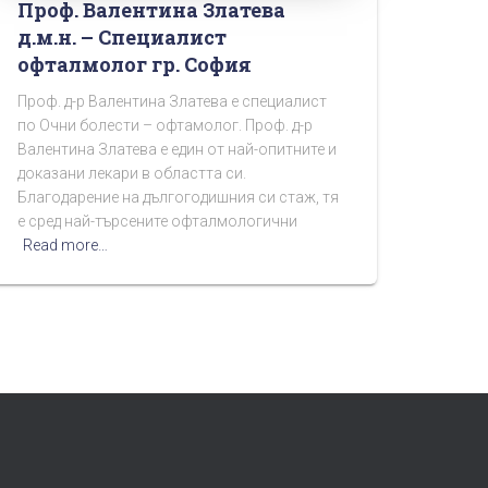
Проф. Валентина Златева
д.м.н. – Специалист
офталмолог гр. София
Проф. д-р Валентина Златева е специалист
по Очни болести – офтамолог. Проф. д-р
Валентина Златева е един от най-опитните и
доказани лекари в областта си.
Благодарение на дългогодишния си стаж, тя
е сред най-търсените офталмологични
Read more…