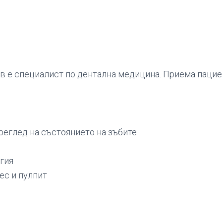
в е специалист по дентална медицина. Приема пацие
реглед на състоянието на зъбите
гия
ес и пулпит