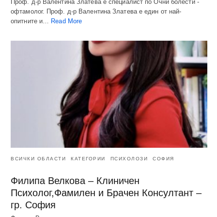
Проф. д-р Валентина Златева е специалист по Очни болести -
офтамолог. Проф. д-р Валентина Златева е един от най-
опитните и…
Read More
ВСИЧКИ ОБЛАСТИ
КАТЕГОРИИ
ПСИХОЛОЗИ
СОФИЯ
Филипа Велкова – Клиничен
Психолог,Фамилен и Брачен Консултант –
гр. София