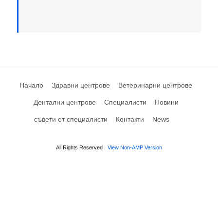
Начало
Здравни центрове
Ветеринарни центрове
Дентални центрове
Специалисти
Новини
съвети от специалисти
Контакти
News
All Rights Reserved
View Non-AMP Version