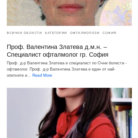
ВСИЧКИ ОБЛАСТИ
КАТЕГОРИИ
ОФТАЛМОЛОЗИ
СОФИЯ
Проф. Валентина Златева д.м.н. –
Специалист офталмолог гр. София
Проф. д-р Валентина Златева е специалист по Очни болести -
офтамолог. Проф. д-р Валентина Златева е един от най-
опитните и…
Read More