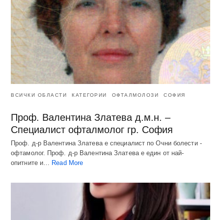
ВСИЧКИ ОБЛАСТИ
КАТЕГОРИИ
ОФТАЛМОЛОЗИ
СОФИЯ
Проф. Валентина Златева д.м.н. –
Специалист офталмолог гр. София
Проф. д-р Валентина Златева е специалист по Очни болести -
офтамолог. Проф. д-р Валентина Златева е един от най-
опитните и…
Read More