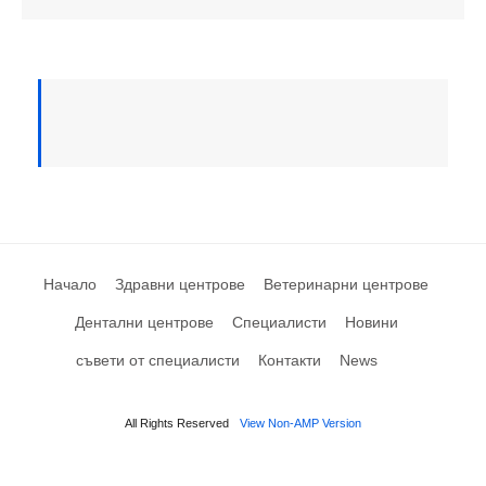
Начало
Здравни центрове
Ветеринарни центрове
Дентални центрове
Специалисти
Новини
съвети от специалисти
Контакти
News
All Rights Reserved
View Non-AMP Version