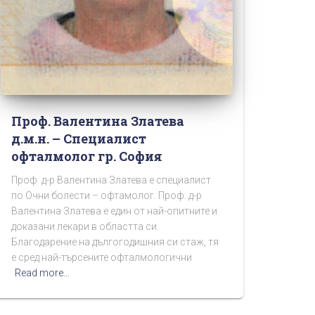
Проф. Валентина Златева
д.м.н. – Специалист
офталмолог гр. София
Проф. д-р Валентина Златева е специалист
по Очни болести – офтамолог. Проф. д-р
Валентина Златева е един от най-опитните и
доказани лекари в областта си.
Благодарение на дългогодишния си стаж, тя
е сред най-търсените офталмологични
Read more…