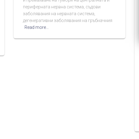
и премахване на тумори на централната и
периферната нервна система, съдови
заболявания на нервната система,
дегенеративни заболявания на гръбначния
Read more…