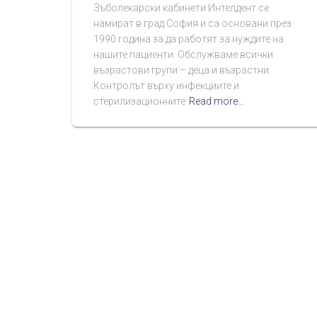
Зъболекарски кабинети Интелдент се
намират в град София и са основани през
1990 година за да работят за нуждите на
нашите пациенти. Обслужваме всички
възрастови групи – деца и възрастни.
Контролът върху инфекциите и
стерилизационните
Read more…