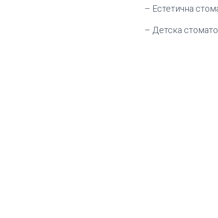
– Естетична стом
– Детска стомато