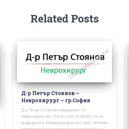
Related Posts
Д-р Петър Стоянов –
Неврохирург – гр.София
Д-р Петър Стоянов специалист по
неврохирургия с богат опит в областта на
медицината. Извършва диагностика, лечение