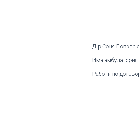
Д-р Соня Попова 
Има амбулатория 
Работи по догово