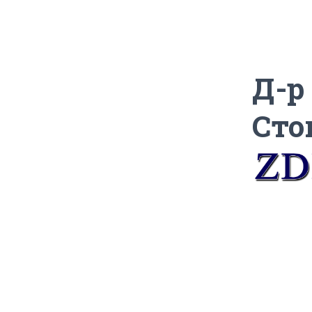
Д-р
Сто