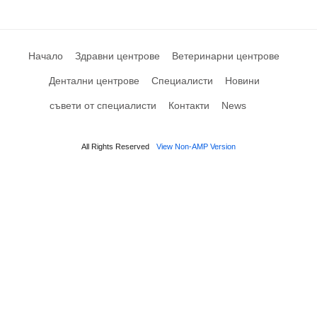
Начало
Здравни центрове
Ветеринарни центрове
Дентални центрове
Специалисти
Новини
съвети от специалисти
Контакти
News
All Rights Reserved
View Non-AMP Version