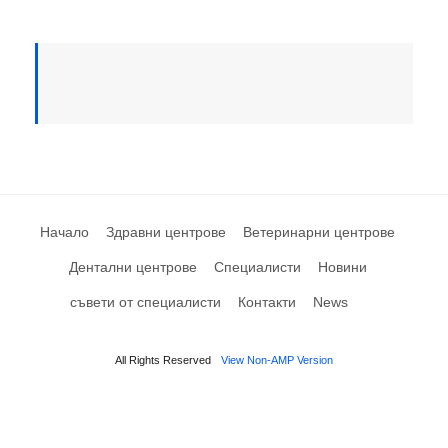
Начало
Здравни центрове
Ветеринарни центрове
Дентални центрове
Специалисти
Новини
съвети от специалисти
Контакти
News
All Rights Reserved
View Non-AMP Version