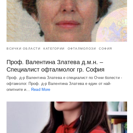
ВСИЧКИ ОБЛАСТИ
КАТЕГОРИИ
ОФТАЛМОЛОЗИ
СОФИЯ
Проф. Валентина Златева д.м.н. –
Специалист офталмолог гр. София
Проф. д-р Валентина Златева е специалист по Очни болести -
офтамолог. Проф. д-р Валентина Златева е един от най-
опитните и…
Read More