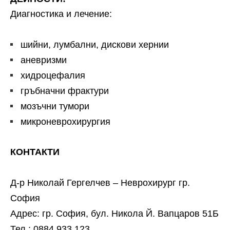
Диагностика и лечение:
шийни, лумбални, дискови хернии
аневризми
хидроцефалия
гръбначни фрактури
мозъчни тумори
микроневрохирургия
КОНТАКТИ
Д-р Николай Гергелчев – Неврохирург гр.
София
Адрес: гр. София, бул. Никола Й. Вапцаров 51Б
Тел.: 0884 933 123