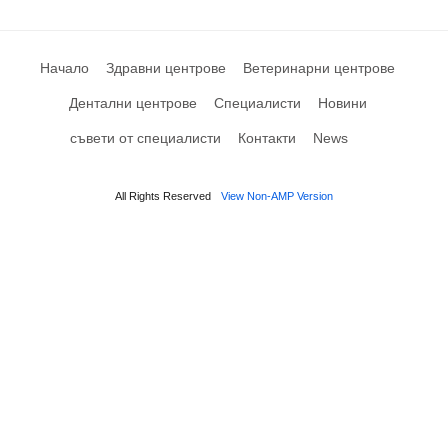
Начало
Здравни центрове
Ветеринарни центрове
Дентални центрове
Специалисти
Новини
съвети от специалисти
Контакти
News
All Rights Reserved
View Non-AMP Version