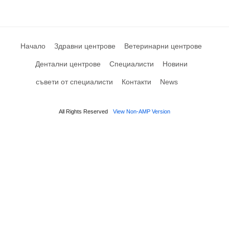
Начало
Здравни центрове
Ветеринарни центрове
Дентални центрове
Специалисти
Новини
съвети от специалисти
Контакти
News
All Rights Reserved
View Non-AMP Version