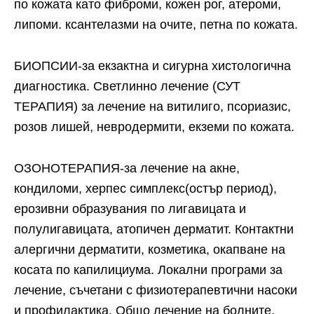
по кожата като фиброми, кожен рог, атероми,
липоми. ксантелазми на очите, петна по кожата.
БИОПСИИ-за екзактна и сигурна хистологична
диагностика. Светлинно лечение (СУТ
ТЕРАПИЯ) за лечение на витилиго, псориазис,
розов лишей, невродермити, екземи по кожата.
ОЗОНОТЕРАПИЯ-за лечение на акне,
кондиломи, херпес симплекс(остър период),
ерозивни образувания по лигавицата и
полулигавицата, атопичен дерматит. Контактни
алергични дерматити, козметика, окапване на
косата по капилициума. Локални програми за
лечение, съчетани с физиотерапевтични насоки
и профилактика. Общо лечение на болните.