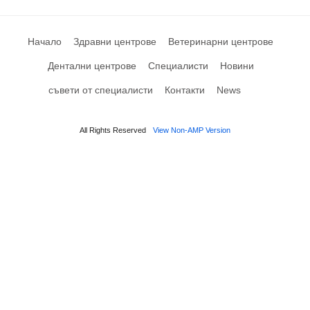
Начало
Здравни центрове
Ветеринарни центрове
Дентални центрове
Специалисти
Новини
съвети от специалисти
Контакти
News
All Rights Reserved
View Non-AMP Version