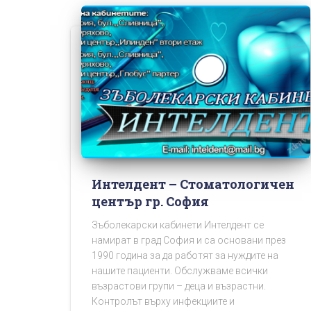
Интелдент – Стоматологичен
център гр. София
Зъболекарски кабинети Интелдент се
намират в град София и са основани през
1990 година за да работят за нуждите на
нашите пациенти. Обслужваме всички
възрастови групи – деца и възрастни.
Контролът върху инфекциите и