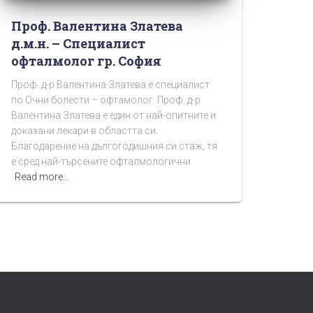
Проф. Валентина Златева
д.м.н. – Специалист
офталмолог гр. София
Проф. д-р Валентина Златева е специалист
по Очни болести – офтамолог. Проф. д-р
Валентина Златева е един от най-опитните и
доказани лекари в областта си.
Благодарение на дългогодишния си стаж, тя
е сред най-търсените офталмологични
Read more…