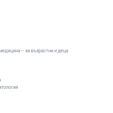
медицина – за възрастни и деца
я
атология