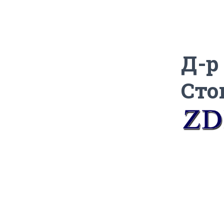
Д-р
Сто