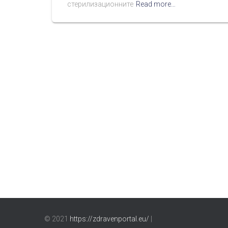
стерилизационните
Read more…
© 2021
https://zdravenportal.eu/
|