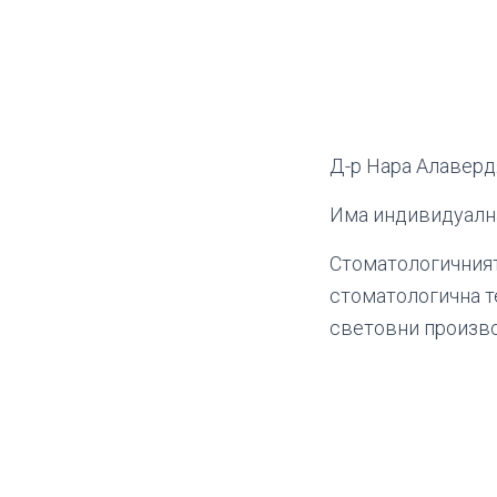
Д-р Нара Алаверд
Има индивидуална
Стоматологичният
стоматологична т
световни произво