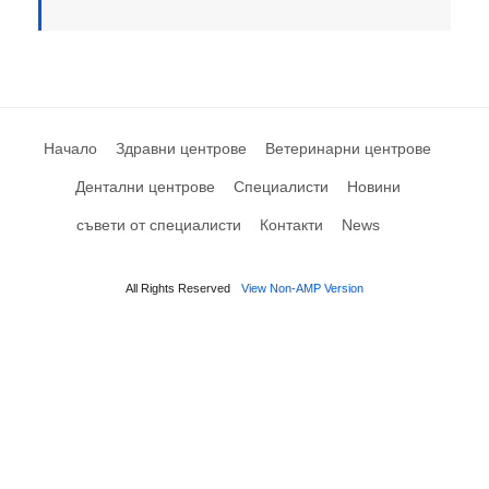
Начало
Здравни центрове
Ветеринарни центрове
Дентални центрове
Специалисти
Новини
съвети от специалисти
Контакти
News
All Rights Reserved
View Non-AMP Version