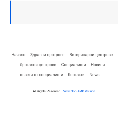
Начало
Здравни центрове
Ветеринарни центрове
Дентални центрове
Специалисти
Новини
съвети от специалисти
Контакти
News
All Rights Reserved
View Non-AMP Version