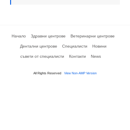
Начало
Здравни центрове
Ветеринарни центрове
Дентални центрове
Специалисти
Новини
съвети от специалисти
Контакти
News
All Rights Reserved
View Non-AMP Version