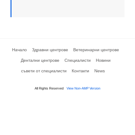
Начало
Здравни центрове
Ветеринарни центрове
Дентални центрове
Специалисти
Новини
съвети от специалисти
Контакти
News
All Rights Reserved
View Non-AMP Version