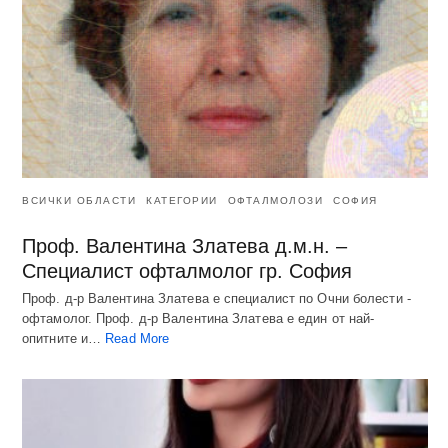
ВСИЧКИ ОБЛАСТИ
КАТЕГОРИИ
ОФТАЛМОЛОЗИ
СОФИЯ
Проф. Валентина Златева д.м.н. –
Специалист офталмолог гр. София
Проф. д-р Валентина Златева е специалист по Очни болести -
офтамолог. Проф. д-р Валентина Златева е един от най-
опитните и…
Read More