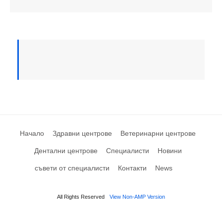
Начало
Здравни центрове
Ветеринарни центрове
Дентални центрове
Специалисти
Новини
съвети от специалисти
Контакти
News
All Rights Reserved
View Non-AMP Version