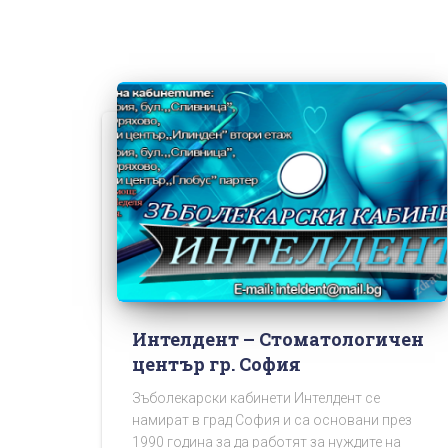
Интелдент – Стоматологичен
център гр. София
Зъболекарски кабинети Интелдент се
намират в град София и са основани през
1990 година за да работят за нуждите на