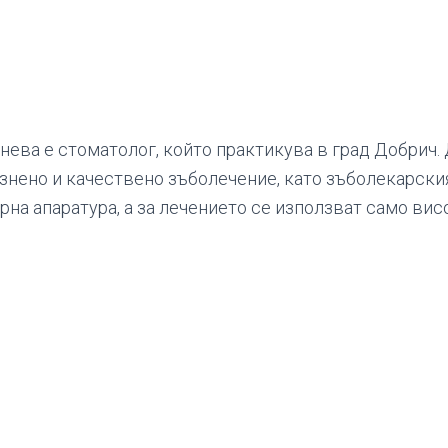
нева е стоматолог, който практикува в град Добрич.
знено и качествено зъболечение, като зъболекарски
рна апаратура, а за лечението се използват само ви