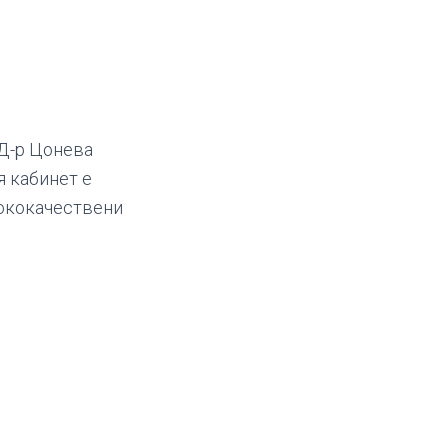
 Д-р Цонева
я кабинет е
сококачествени