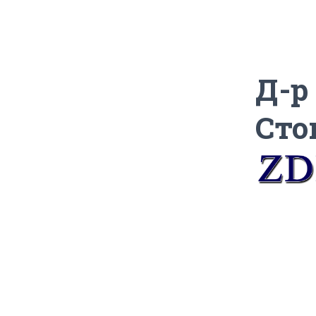
Д-р
Сто