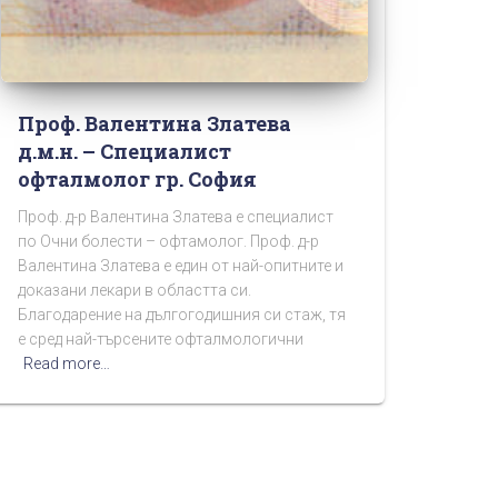
Проф. Валентина Златева
д.м.н. – Специалист
офталмолог гр. София
Проф. д-р Валентина Златева е специалист
по Очни болести – офтамолог. Проф. д-р
Валентина Златева е един от най-опитните и
доказани лекари в областта си.
Благодарение на дългогодишния си стаж, тя
е сред най-търсените офталмологични
Read more…