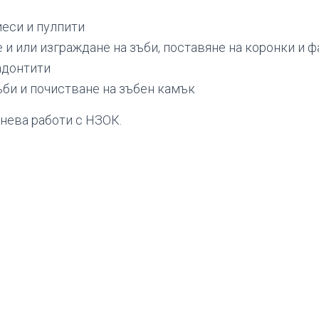
иеси и пулпити
 и или изграждане на зъби, поставяне на коронки и 
адонтити
ъби и почистване на зъбен камък
нева работи с НЗОК.