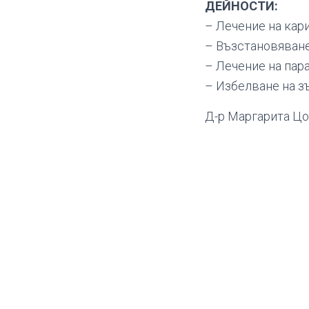
ДЕЙНОСТИ:
– Лечение на кар
– Възстановяване
– Лечение на пар
– Избелване на з
Д-р Маргарита Цо