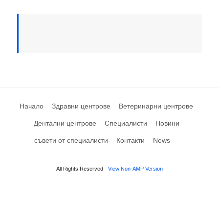
Начало
Здравни центрове
Ветеринарни центрове
Дентални центрове
Специалисти
Новини
съвети от специалисти
Контакти
News
All Rights Reserved
View Non-AMP Version