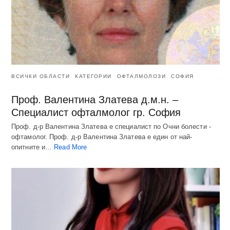
ВСИЧКИ ОБЛАСТИ
КАТЕГОРИИ
ОФТАЛМОЛОЗИ
СОФИЯ
Проф. Валентина Златева д.м.н. –
Специалист офталмолог гр. София
Проф. д-р Валентина Златева е специалист по Очни болести -
офтамолог. Проф. д-р Валентина Златева е един от най-
опитните и…
Read More