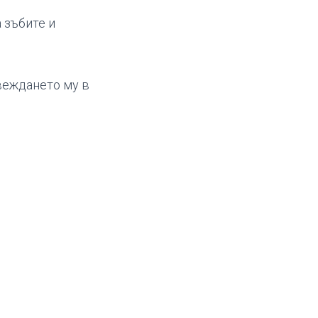
 зъбите и
веждането му в