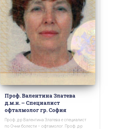
Проф. Валентина Златева
д.м.н. – Специалист
офталмолог гр. София
Проф. д-р Валентина Златева е специалист
по Очни болести – офтамолог. Проф. д-р