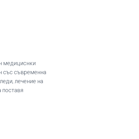
ан медициснки
ан със съвременна
леди, лечение на
а поставя