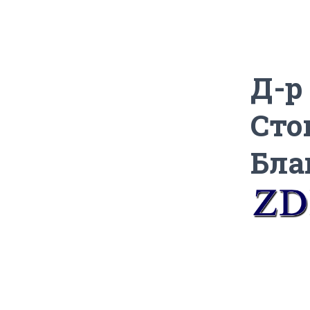
Д-р
Сто
Бла