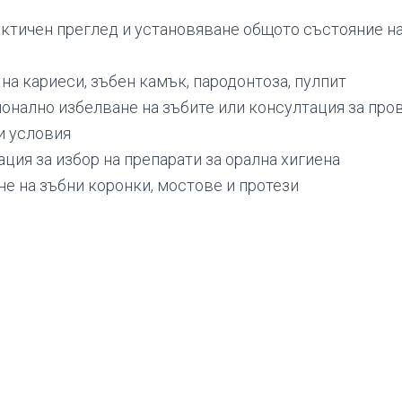
ктичен преглед и установяване общото състояние на
на кариеси, зъбен камък, пародонтоза, пулпит
онално избелване на зъбите или консултация за про
 условия
ция за избор на препарати за орална хигиена
не на зъбни коронки, мостове и протези