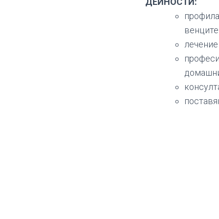
ДЕЙНОСТИ:
профила
венците
лечение 
професи
домашни
консулта
поставя