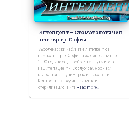
Интелдент – Стоматологичен
център гр. София
Зъболекарски кабинети Интелдент се
намират в град София и са основани през
1990 година за да работят за нуждите на
нашите пациенти. Обслужваме всички
възрастови групи – деца и възрастни.
Контролът върху инфекциите и
стерилизационните
Read more…