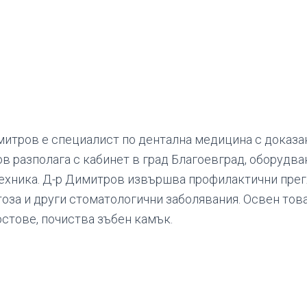
итров е специалист по дентална медицина с доказ
ов разполага с кабинет в град Благоевград, оборудв
ехника. Д-р Димитров извършва профилактични прег
тоза и други стоматологични заболявания. Освен тов
остове, почиства зъбен камък.