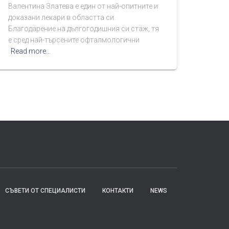
Валентина Златева е един от най-опитните и
доказани лекари в областта си.
Благодарение на дългогодишния си стаж, тя
е сред най-търсените офталмологични
Read more…
СЪВЕТИ ОТ СПЕЦИАЛИСТИ
КОНТАКТИ
NEWS