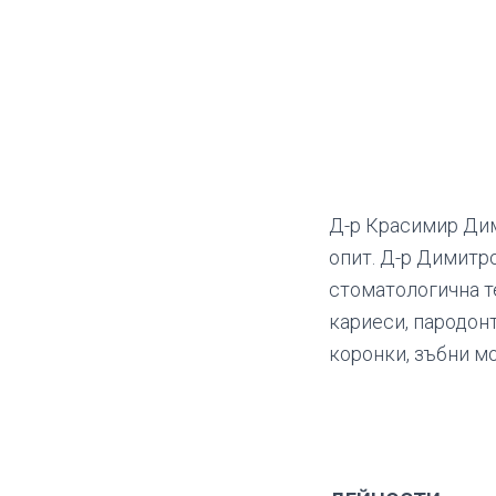
Д-р Красимир Дим
опит. Д-р Димитр
стоматологична т
кариеси, пародон
коронки, зъбни м