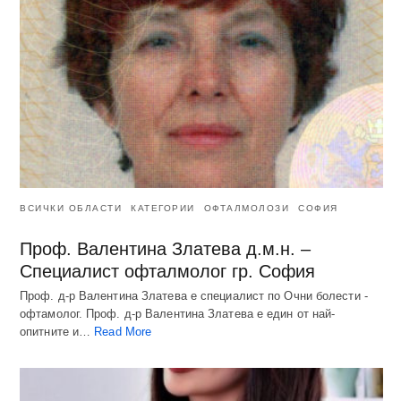
ВСИЧКИ ОБЛАСТИ
КАТЕГОРИИ
ОФТАЛМОЛОЗИ
СОФИЯ
Проф. Валентина Златева д.м.н. –
Специалист офталмолог гр. София
Проф. д-р Валентина Златева е специалист по Очни болести -
офтамолог. Проф. д-р Валентина Златева е един от най-
опитните и…
Read More