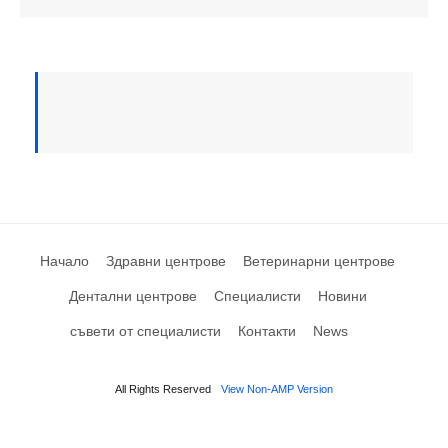
Начало
Здравни центрове
Ветеринарни центрове
Дентални центрове
Специалисти
Новини
съвети от специалисти
Контакти
News
All Rights Reserved
View Non-AMP Version