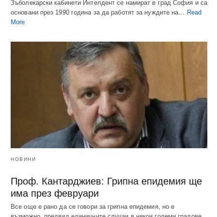
Зъболекарски кабинети Интелдент се намират в град София и са
основани през 1990 година за да работят за нуждите на…
Read
More
НОВИНИ
Проф. Кантарджиев: Грипна епидемия ще
има през февруари
Все още е рано да се говори за грипна епидемия, но е
възможно, предвид единичните случаи в някои големи градове,