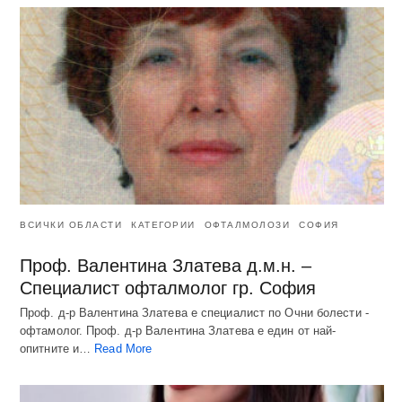
ВСИЧКИ ОБЛАСТИ
КАТЕГОРИИ
ОФТАЛМОЛОЗИ
СОФИЯ
Проф. Валентина Златева д.м.н. –
Специалист офталмолог гр. София
Проф. д-р Валентина Златева е специалист по Очни болести -
офтамолог. Проф. д-р Валентина Златева е един от най-
опитните и…
Read More