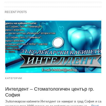
RECENT POSTS
КАТЕГОРИИ
Интелдент – Стоматологичен център гр.
София
Зъболекарски кабинети Интелдент се намират в град София и са