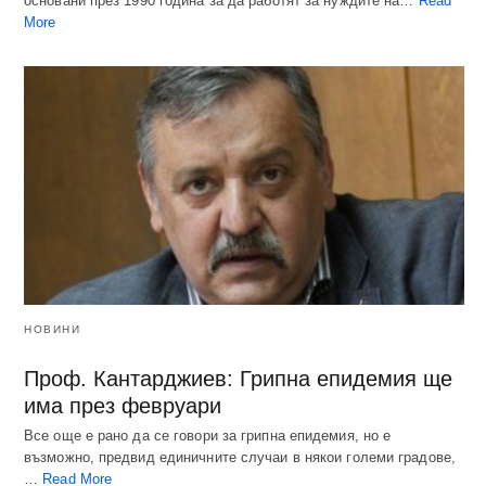
основани през 1990 година за да работят за нуждите на…
Read
More
НОВИНИ
Проф. Кантарджиев: Грипна епидемия ще
има през февруари
Все още е рано да се говори за грипна епидемия, но е
възможно, предвид единичните случаи в някои големи градове,
…
Read More