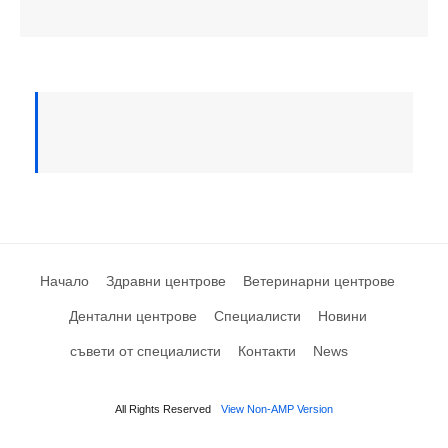
Начало
Здравни центрове
Ветеринарни центрове
Дентални центрове
Специалисти
Новини
съвети от специалисти
Контакти
News
All Rights Reserved
View Non-AMP Version