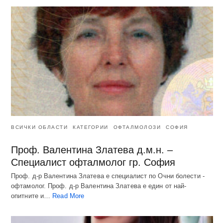
ВСИЧКИ ОБЛАСТИ
КАТЕГОРИИ
ОФТАЛМОЛОЗИ
СОФИЯ
Проф. Валентина Златева д.м.н. –
Специалист офталмолог гр. София
Проф. д-р Валентина Златева е специалист по Очни болести -
офтамолог. Проф. д-р Валентина Златева е един от най-
опитните и…
Read More