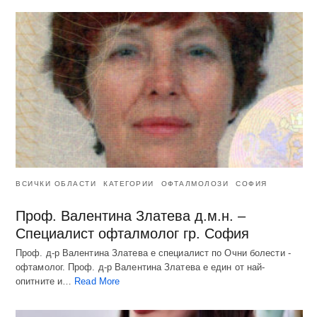
ВСИЧКИ ОБЛАСТИ
КАТЕГОРИИ
ОФТАЛМОЛОЗИ
СОФИЯ
Проф. Валентина Златева д.м.н. –
Специалист офталмолог гр. София
Проф. д-р Валентина Златева е специалист по Очни болести -
офтамолог. Проф. д-р Валентина Златева е един от най-
опитните и…
Read More