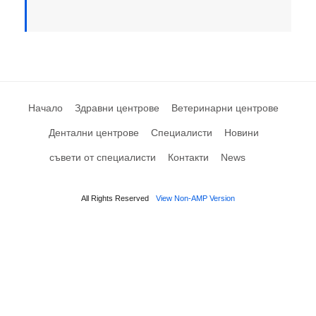
Начало
Здравни центрове
Ветеринарни центрове
Дентални центрове
Специалисти
Новини
съвети от специалисти
Контакти
News
All Rights Reserved
View Non-AMP Version