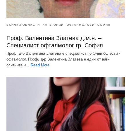
ВСИЧКИ ОБЛАСТИ
КАТЕГОРИИ
ОФТАЛМОЛОЗИ
СОФИЯ
Проф. Валентина Златева д.м.н. –
Специалист офталмолог гр. София
Проф. д-р Валентина Златева е специалист по Очни болести -
офтамолог. Проф. д-р Валентина Златева е един от най-
опитните и…
Read More