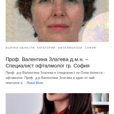
ВСИЧКИ ОБЛАСТИ
КАТЕГОРИИ
ОФТАЛМОЛОЗИ
СОФИЯ
Проф. Валентина Златева д.м.н. –
Специалист офталмолог гр. София
Проф. д-р Валентина Златева е специалист по Очни болести -
офтамолог. Проф. д-р Валентина Златева е един от най-
опитните и…
Read More