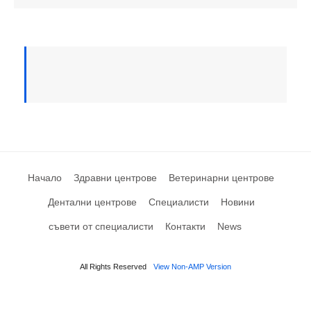
Начало
Здравни центрове
Ветеринарни центрове
Дентални центрове
Специалисти
Новини
съвети от специалисти
Контакти
News
All Rights Reserved
View Non-AMP Version