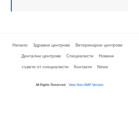
Начало
Здравни центрове
Ветеринарни центрове
Дентални центрове
Специалисти
Новини
съвети от специалисти
Контакти
News
All Rights Reserved
View Non-AMP Version