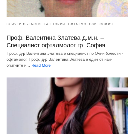
ВСИЧКИ ОБЛАСТИ
КАТЕГОРИИ
ОФТАЛМОЛОЗИ
СОФИЯ
Проф. Валентина Златева д.м.н. –
Специалист офталмолог гр. София
Проф. д-р Валентина Златева е специалист по Очни болести -
офтамолог. Проф. д-р Валентина Златева е един от най-
опитните и…
Read More