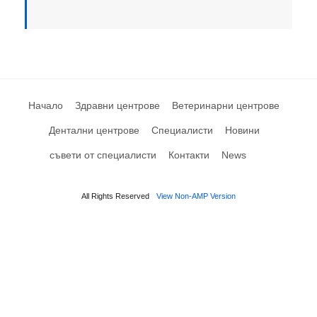
Начало
Здравни центрове
Ветеринарни центрове
Дентални центрове
Специалисти
Новини
съвети от специалисти
Контакти
News
All Rights Reserved
View Non-AMP Version