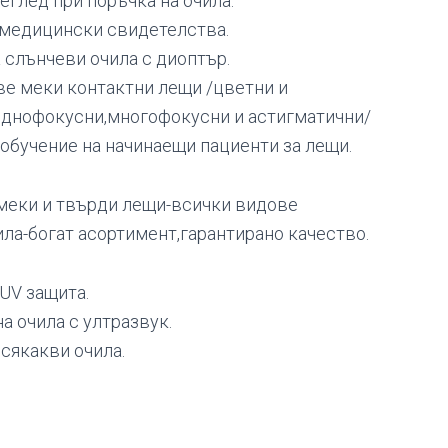
еглед при поръчка на очила.
 медицински свидетелства.
 слънчеви очила с диоптър.
ве меки контактни лещи /цветни и
еднофокусни,многофокусни и астигматични/
обучение на начинаещи пациенти за лещи.
 меки и твърди лещи-всички видове
ла-богат асортимент,гарантирано качество.
UV защита.
а очила с ултразвук.
сякакви очила.