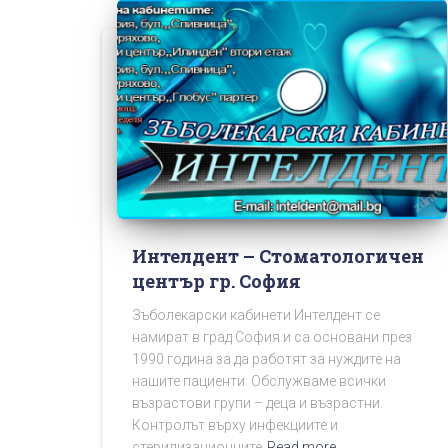
Интелдент – Стоматологичен
център гр. София
Зъболекарски кабинети Интелдент се
намират в град София и са основани през
1990 година за да работят за нуждите на
нашите пациенти. Обслужваме всички
възрастови групи – деца и възрастни.
Контролът върху инфекциите и
стерилизационните
Read more…