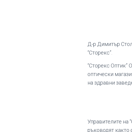
Д-р Димитър Стол
“Сторекс”.
“Сторекс Оптик” 
оптически магази
на здравни завед
Управителите на 
ръководят както 