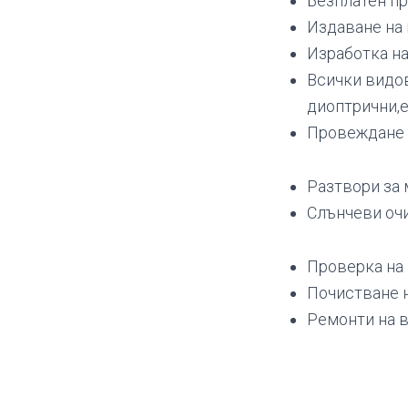
Безплатен пр
Издаване на
Изработка на
Всички видо
диоптрични,
Провеждане 
Разтвори за
Слънчеви очи
Проверка на 
Почистване н
Ремонти на в