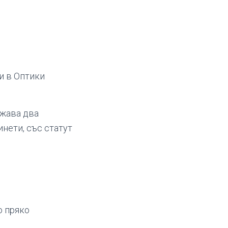
и в Оптики
ежава два
нети, със статут
о пряко