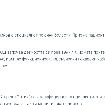
инов е специалист по очни болести. Приема пациент
ООД започва дейността си през 1997 г. Фирмата прит
на, към тях функционират лицензирани лекарски каби
ения.
“Сторекс Оптик” са квалифицирани специалисти,коит
оптическата, така и медицинската дейност.