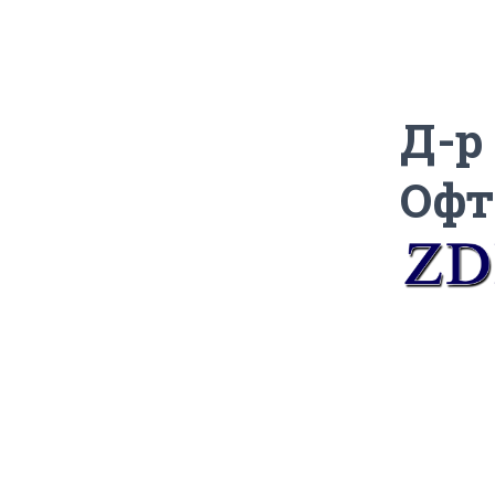
Д-р
Офт