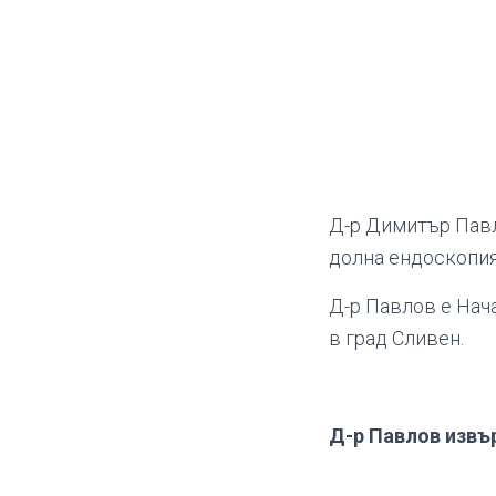
Д-р Димитър Павл
долна ендоскопия
Д-р Павлов е Нач
в град Сливен.
Д-р Павлов извъ