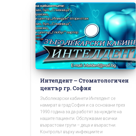
Интелдент – Стоматологичен
център гр. София
Зъболекарски кабинети Интелдент се
намират в град София и са основани през
1990 година за да работят за нуждите на
нашите пациенти. Обслужваме всички
възрастови групи – деца и възрастни.
Контролът върху инфекциите и