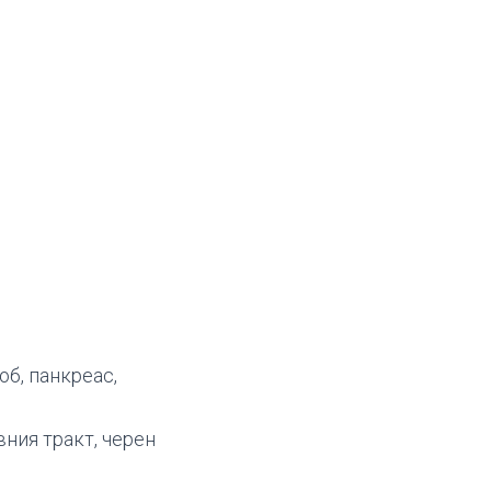
б, панкреас,
ния тракт, черен