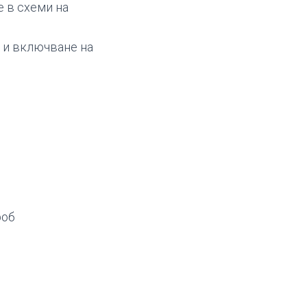
е в схеми на
т и включване на
роб