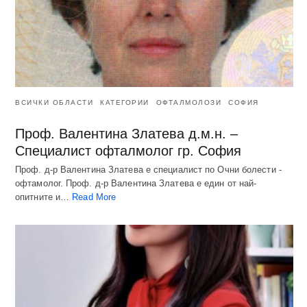
ВСИЧКИ ОБЛАСТИ
КАТЕГОРИИ
ОФТАЛМОЛОЗИ
СОФИЯ
Проф. Валентина Златева д.м.н. –
Специалист офталмолог гр. София
Проф. д-р Валентина Златева е специалист по Очни болести -
офтамолог. Проф. д-р Валентина Златева е един от най-
опитните и…
Read More