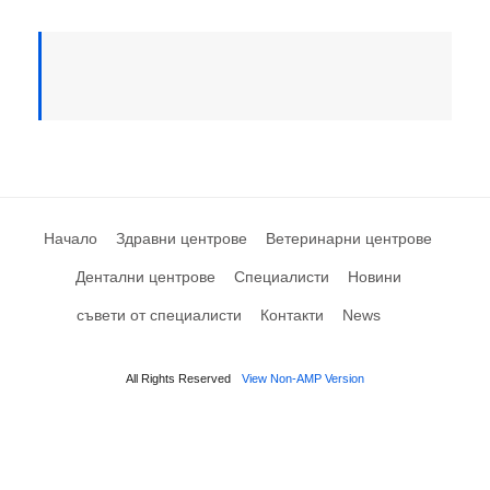
Начало
Здравни центрове
Ветеринарни центрове
Дентални центрове
Специалисти
Новини
съвети от специалисти
Контакти
News
All Rights Reserved
View Non-AMP Version