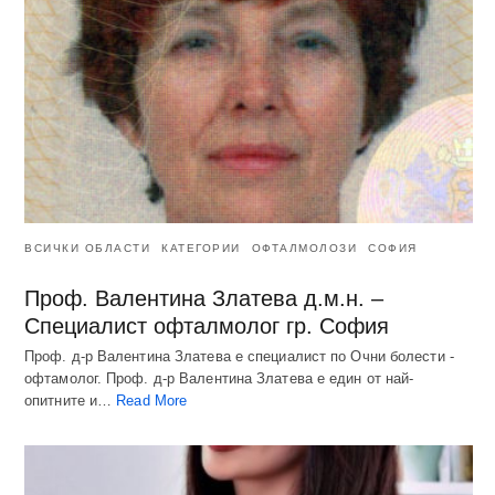
ВСИЧКИ ОБЛАСТИ
КАТЕГОРИИ
ОФТАЛМОЛОЗИ
СОФИЯ
Проф. Валентина Златева д.м.н. –
Специалист офталмолог гр. София
Проф. д-р Валентина Златева е специалист по Очни болести -
офтамолог. Проф. д-р Валентина Златева е един от най-
опитните и…
Read More