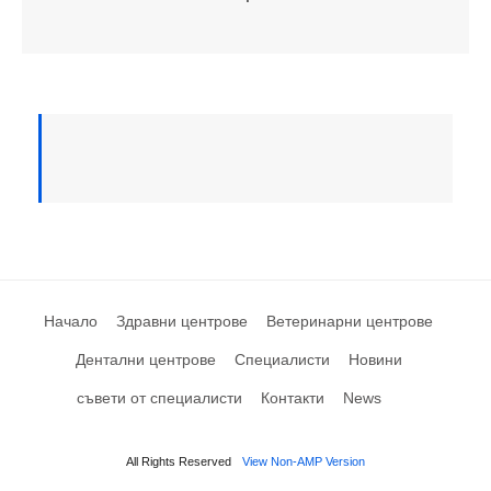
Начало
Здравни центрове
Ветеринарни центрове
Дентални центрове
Специалисти
Новини
съвети от специалисти
Контакти
News
All Rights Reserved
View Non-AMP Version