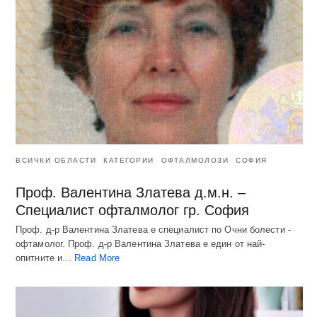
ВСИЧКИ ОБЛАСТИ
КАТЕГОРИИ
ОФТАЛМОЛОЗИ
СОФИЯ
Проф. Валентина Златева д.м.н. –
Специалист офталмолог гр. София
Проф. д-р Валентина Златева е специалист по Очни болести -
офтамолог. Проф. д-р Валентина Златева е един от най-
опитните и…
Read More