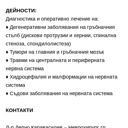
ДЕЙНОСТИ:
Диагностика и оперативно лечение на:
♦ Дегенеративни заболявания на гръбначния
стълб (дискови протрузии и хернии, спинална
стеноза, спондилолистеза)
♦ Тумори на главния и гръбначния мозък
♦ Травми на централната и периферната
нервна система
♦ Хидроцефалия и малформации на нервната
система
♦ Съдови заболявания на нервната система
КОНТАКТИ
Д-р Делчо Каравасилев – Неврохирург гр.