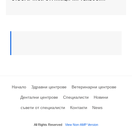
Начало
Здравни центрове
Ветеринарни центрове
Дентални центрове
Специалисти
Новини
съвети от специалисти
Контакти
News
All Rights Reserved
View Non-AMP Version