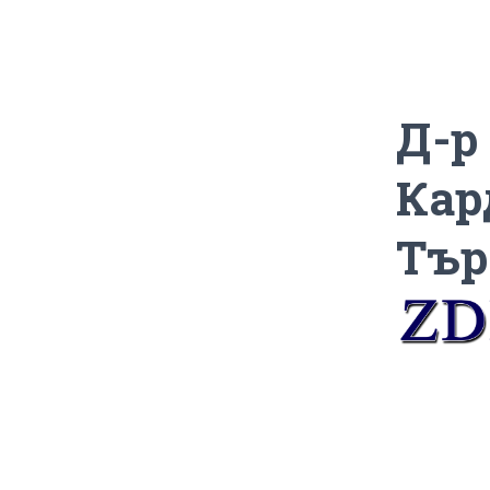
Д-р
Кар
Тър