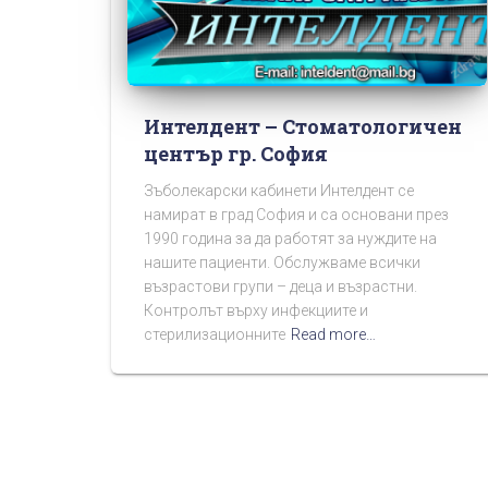
Интелдент – Стоматологичен
център гр. София
Зъболекарски кабинети Интелдент се
намират в град София и са основани през
1990 година за да работят за нуждите на
нашите пациенти. Обслужваме всички
възрастови групи – деца и възрастни.
Контролът върху инфекциите и
стерилизационните
Read more…