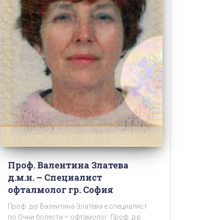
Проф. Валентина Златева
д.м.н. – Специалист
офталмолог гр. София
Проф. д-р Валентина Златева е специалист
по Очни болести – офтамолог. Проф. д-р