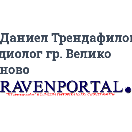
 Даниел Трендафило
диолог гр. Велико
ново