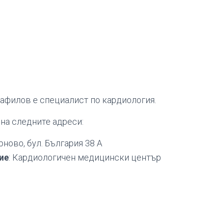
афилов е специалист по кардиология.
на следните адреси:
рново, бул. България 38 А
ие
: Кардиологичен медицински център