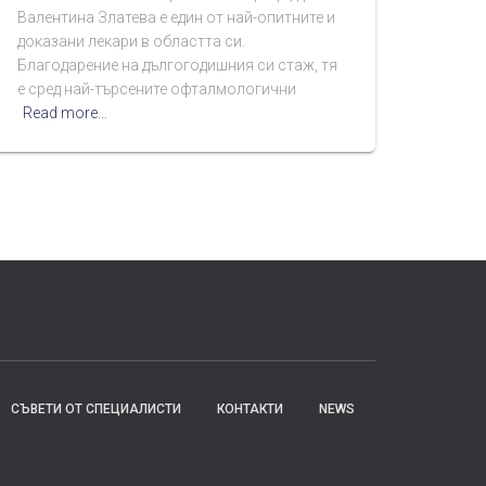
Валентина Златева е един от най-опитните и
доказани лекари в областта си.
Благодарение на дългогодишния си стаж, тя
е сред най-търсените офталмологични
Read more…
СЪВЕТИ ОТ СПЕЦИАЛИСТИ
КОНТАКТИ
NEWS