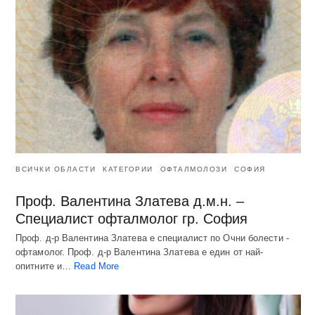
ВСИЧКИ ОБЛАСТИ
КАТЕГОРИИ
ОФТАЛМОЛОЗИ
СОФИЯ
Проф. Валентина Златева д.м.н. –
Специалист офталмолог гр. София
Проф. д-р Валентина Златева е специалист по Очни болести -
офтамолог. Проф. д-р Валентина Златева е един от най-
опитните и…
Read More