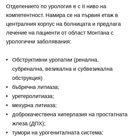
Отделението по урология е с ІІ ниво на
компетентност. Намира се на първия етаж в
централния корпус на болницата и предлага
лечение на пациенти от област Монтана с
урологични заболявания:
Обструктивни уропатии (ренална,
субренална, везикална и субвезикална
обструкция)
бъбречна литиаза;
уретеролитиаза;
мехурна литиаза;
доброкачествена хиперлазия на простатната
жлеза (ДПХ);
тумори на урогениталната система;