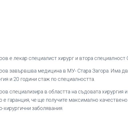
ров е лекар специалист хирург и втора специалност 
ров завървшва медицина в МУ- Стара Загора. Има дв
гия и 20 години стаж по специалността.
ров специализира в областта на съдовата хирургия 
то е гаранция, че ще получите максимално качествен
о-хирургични заболявания.