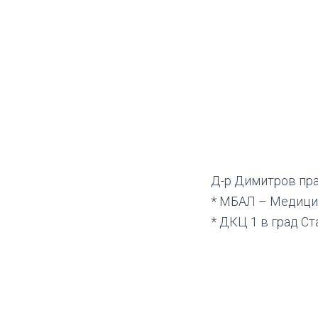
Д-р Димитров пра
* МБАЛ – Медицин
* ДКЦ 1 в град Ст