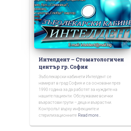
Интелдент – Стоматологичен
център гр. София
Зъболекарски кабинети Интелдент се
намират в град София и са основани през
1990 година за да работят за нуждите на
нашите пациенти. Обслужваме всички
възрастови групи – деца и възрастни.
Контролът върху инфекциите и
стерилизационните
Read more…