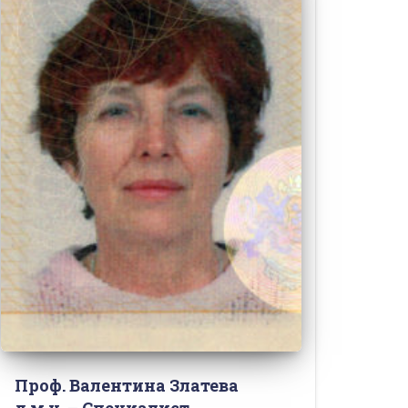
Проф. Валентина Златева
д.м.н. – Специалист