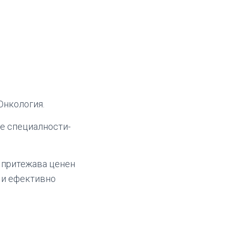
Онкология.
е специалности-
и притежава ценен
о и ефективно