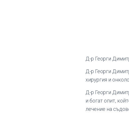
Д-р Георги Димит
Д-р Георги Димит
хирургия и онколо
Д-р Георги Димит
и богат опит, кой
лечение на съдов