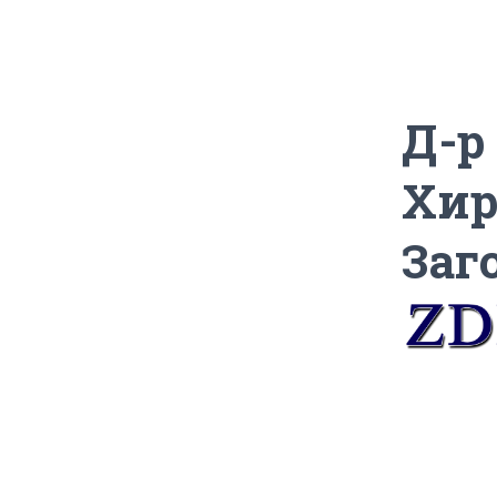
Д-р
Хир
Заг