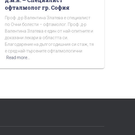
офталмолог гр. София
Проф. д-р Валентина Златева е специалист
по Очни болести – офтамолог. Проф. д-р
Валентина Златева е един от най-опитните и
доказани лекари в областта си.
Благодарение на дългогодишния си стаж, тя
е сред най-търсените офталмологични
Read more…