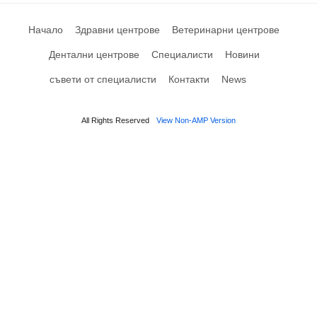
Начало
Здравни центрове
Ветеринарни центрове
Дентални центрове
Специалисти
Новини
съвети от специалисти
Контакти
News
All Rights Reserved
View Non-AMP Version