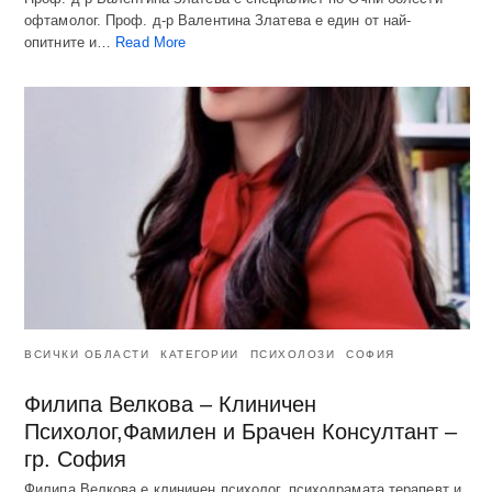
офтамолог. Проф. д-р Валентина Златева е един от най-
опитните и…
Read More
ВСИЧКИ ОБЛАСТИ
КАТЕГОРИИ
ПСИХОЛОЗИ
СОФИЯ
Филипа Велкова – Клиничен
Психолог,Фамилен и Брачен Консултант –
гр. София
Филипа Велкова е клиничен психолог, психодрамата терапевт и