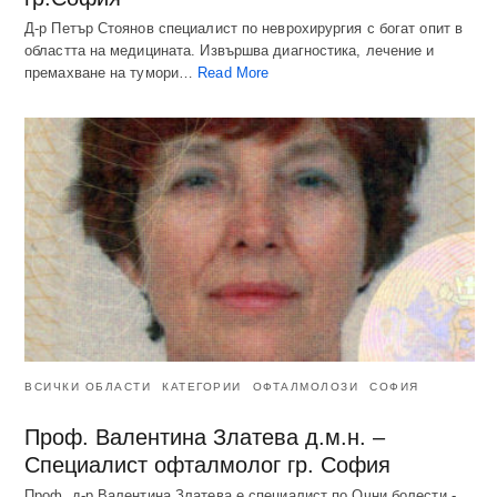
Д-р Петър Стоянов специалист по неврохирургия с богат опит в
областта на медицината. Извършва диагностика, лечение и
премахване на тумори…
Read More
ВСИЧКИ ОБЛАСТИ
КАТЕГОРИИ
ОФТАЛМОЛОЗИ
СОФИЯ
Проф. Валентина Златева д.м.н. –
Специалист офталмолог гр. София
Проф. д-р Валентина Златева е специалист по Очни болести -