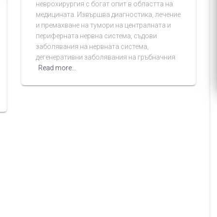
неврохирургия с богат опит в областта на
медицината. Извършва диагностика, лечение
и премахване на тумори на централната и
периферната нервна система, съдови
заболявания на нервната система,
дегенеративни заболявания на гръбначния
Read more…