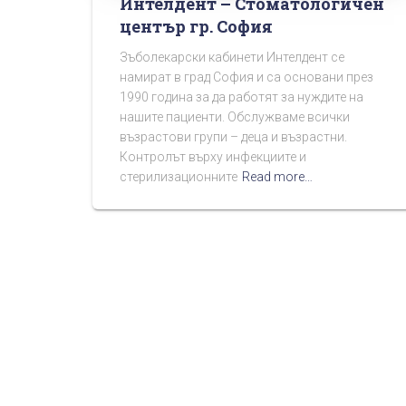
Интелдент – Стоматологичен
център гр. София
Зъболекарски кабинети Интелдент се
намират в град София и са основани през
1990 година за да работят за нуждите на
нашите пациенти. Обслужваме всички
възрастови групи – деца и възрастни.
Контролът върху инфекциите и
стерилизационните
Read more…