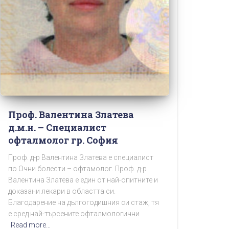
Проф. Валентина Златева
д.м.н. – Специалист
офталмолог гр. София
Проф. д-р Валентина Златева е специалист
по Очни болести – офтамолог. Проф. д-р
Валентина Златева е един от най-опитните и
доказани лекари в областта си.
Благодарение на дългогодишния си стаж, тя
е сред най-търсените офталмологични
Read more…