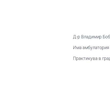
Д-р Владимир Боб
Има амбулатория 
Практикува в гра