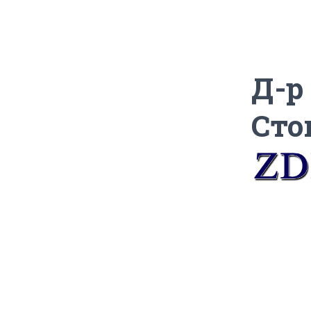
Д-р
Сто