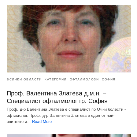
ВСИЧКИ ОБЛАСТИ
КАТЕГОРИИ
ОФТАЛМОЛОЗИ
СОФИЯ
Проф. Валентина Златева д.м.н. –
Специалист офталмолог гр. София
Проф. д-р Валентина Златева е специалист по Очни болести -
офтамолог. Проф. д-р Валентина Златева е един от най-
опитните и…
Read More