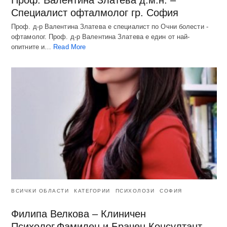
Проф. Валентина Златева д.м.н. –
Специалист офталмолог гр. София
Проф. д-р Валентина Златева е специалист по Очни болести -
офтамолог. Проф. д-р Валентина Златева е един от най-
опитните и…
Read More
ВСИЧКИ ОБЛАСТИ
КАТЕГОРИИ
ПСИХОЛОЗИ
СОФИЯ
Филипа Велкова – Клиничен
Психолог,Фамилен и Брачен Консултант –