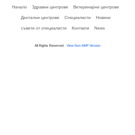
Начало
Здравни центрове
Ветеринарни центрове
Дентални центрове
Специалисти
Новини
съвети от специалисти
Контакти
News
All Rights Reserved
View Non-AMP Version