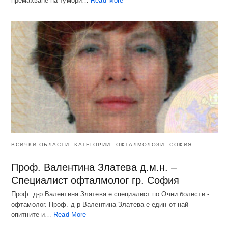
премахване на тумори…
Read More
ВСИЧКИ ОБЛАСТИ
КАТЕГОРИИ
ОФТАЛМОЛОЗИ
СОФИЯ
Проф. Валентина Златева д.м.н. –
Специалист офталмолог гр. София
Проф. д-р Валентина Златева е специалист по Очни болести -
офтамолог. Проф. д-р Валентина Златева е един от най-
опитните и…
Read More