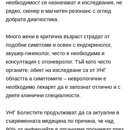
необходимост се назначават и изследвания, не
рядко, скенер и магнитен резонанс с оглед
добрата диагностика.
Много жени в критична възраст страдат от
подобни симптоми и освен с ендокринолог,
акушер-гинеколог, често е необходима и
консултация с отоневролог. Тъй като често
органите, обект на изследване са от УНГ
областта а симптомите – неврологични е
необходимо лекарят да е запознат отлично и с
двете клинични специалности.
УНГ Болестите продължават да са актуални в
съвременната медицина по причина, че над
90% от инфекцийте в организма проникват през