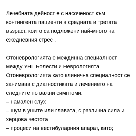
Лечебната дейност е с насоченост към
контингента пациенти в средната и третата
възраст, които са подложени най-много на
ежедневния стрес .
Отоневрологията е междинна специалност
между УНГ Болести и Неврологията.
Отоневрологията като клинична специалност се
занимава с диагностиката и лечението на
следните по важни симптоми:
– намален слух
– шум в ушите или главата, с различна сила и
херцова честота
– процеси на вестибуларния апарат, като;