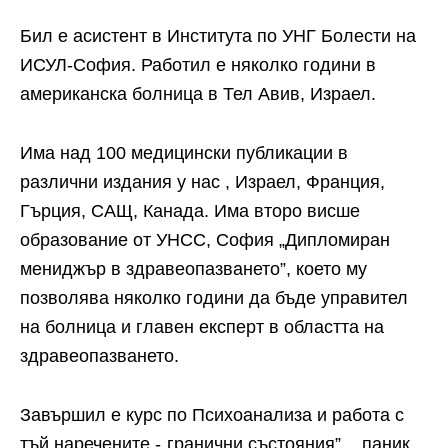
Бил е асистент в Института по УНГ Болести на
ИСУЛ-София. Работил е няколко години в
американска болница в Тел Авив, Израел.
Има над 100 медицински публикации в
различни издания у нас , Израел, Франция,
Гърция, САЩ, Канада. Има второ висше
образование от УНСС, София „Дипломиран
мениджър в здравеопазването”, което му
позволява няколко години да бъде управител
на болница и главен експерт в областта на
здравеопазването.
Завършил е курс по Психоанализа и работа с
тъй наречените -„гранични състояния”, „ паник