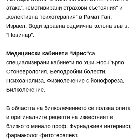
атака”„немотивирани страхови състояния” и
„колективна психотерапия” в Рамат Ган,
Израел. Води здравна седмична колона във в.
“Новинар”.
Медицински кабинети “Ирис”
са
специализирани кабинети по Уши-Нос-Гърло
Отоневрология, Белодробни болести,
Психоанализа, Физиолечение с йонофореза,
Билколечение.
В областта на билколечението се ползва опита
и оригиналните рецепти на известният в
близкото минало проф. Фурнаджиев интернист,
фармаколог-фитотерапевт.