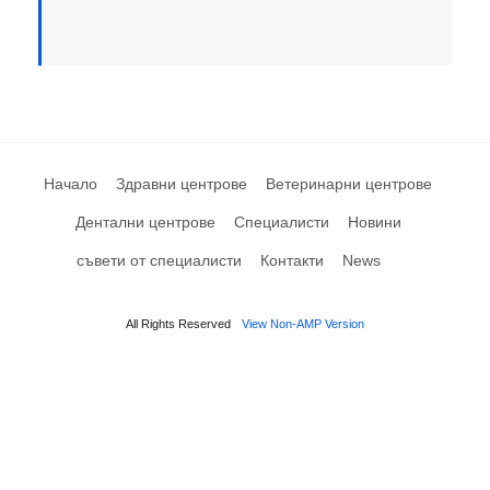
Начало
Здравни центрове
Ветеринарни центрове
Дентални центрове
Специалисти
Новини
съвети от специалисти
Контакти
News
All Rights Reserved
View Non-AMP Version