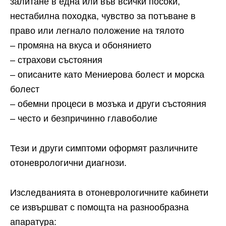
залитане в една или във всички посоки,
нестабилна походка, чувство за потъване в
право или легнало положение на тялото
– промяна на вкуса и обонянието
– страхови състояния
– описаните като Мениерова болест и морска
болест
– обемни процеси в мозъка и други състояния
– често и безпричинно главоболие
Тези и други симптоми оформят различните
отоневрологични диагнози.
Изследванията в отоневрологичните кабинети
се извършват с помощта на разнообразна
апаратура: