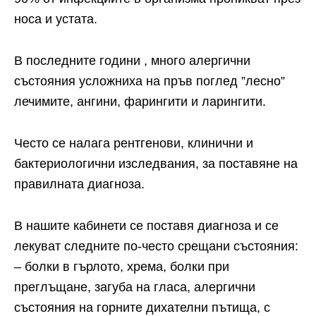
носа и устата.
В последните години , много алергични
състояния усложниха на пръв поглед ”лесно”
лечимите, ангини, фарингити и ларингити.
Често се налага рентгенови, клинични и
бактериологични изследвания, за поставяне на
правилната диагноза.
В нашите кабинети се поставя диагноза и се
лекуват следните по-често срещани състояния:
– болки в гърлото, хрема, болки при
преглъщане, загуба на гласа, алергични
състояния на горните дихателни пътища, с