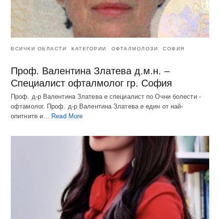
ВСИЧКИ ОБЛАСТИ
КАТЕГОРИИ
ОФТАЛМОЛОЗИ
СОФИЯ
Проф. Валентина Златева д.м.н. –
Специалист офталмолог гр. София
Проф. д-р Валентина Златева е специалист по Очни болести -
офтамолог. Проф. д-р Валентина Златева е един от най-
опитните и…
Read More