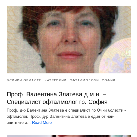
ВСИЧКИ ОБЛАСТИ
КАТЕГОРИИ
ОФТАЛМОЛОЗИ
СОФИЯ
Проф. Валентина Златева д.м.н. –
Специалист офталмолог гр. София
Проф. д-р Валентина Златева е специалист по Очни болести -
офтамолог. Проф. д-р Валентина Златева е един от най-
опитните и…
Read More