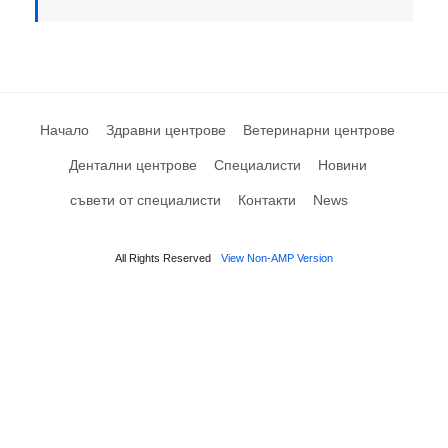
Начало
Здравни центрове
Ветеринарни центрове
Дентални центрове
Специалисти
Новини
съвети от специалисти
Контакти
News
All Rights Reserved
View Non-AMP Version