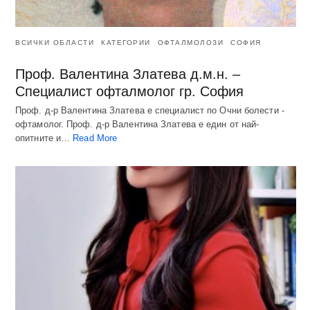
ВСИЧКИ ОБЛАСТИ
КАТЕГОРИИ
ОФТАЛМОЛОЗИ
СОФИЯ
Проф. Валентина Златева д.м.н. –
Специалист офталмолог гр. София
Проф. д-р Валентина Златева е специалист по Очни болести -
офтамолог. Проф. д-р Валентина Златева е един от най-
опитните и…
Read More