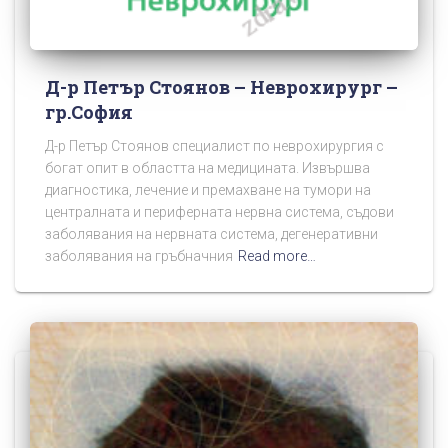
Д-р Петър Стоянов – Неврохирург –
гр.София
Д-р Петър Стоянов специалист по неврохирургия с
богат опит в областта на медицината. Извършва
диагностика, лечение и премахване на тумори на
централната и периферната нервна система, съдови
заболявания на нервната система, дегенеративни
заболявания на гръбначния
Read more…