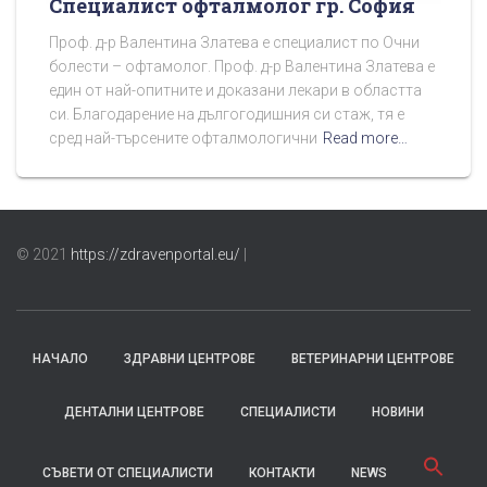
Специалист офталмолог гр. София
Проф. д-р Валентина Златева е специалист по Очни
болести – офтамолог. Проф. д-р Валентина Златева е
един от най-опитните и доказани лекари в областта
си. Благодарение на дългогодишния си стаж, тя е
сред най-търсените офталмологични
Read more…
© 2021
https://zdravenportal.eu/
|
НАЧАЛО
ЗДРАВНИ ЦЕНТРОВЕ
ВЕТЕРИНАРНИ ЦЕНТРОВЕ
ДЕНТАЛНИ ЦЕНТРОВЕ
СПЕЦИАЛИСТИ
НОВИНИ
СЪВЕТИ ОТ СПЕЦИАЛИСТИ
КОНТАКТИ
NEWS