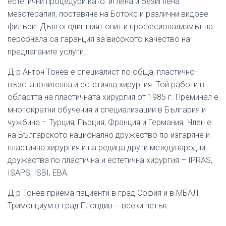
естетични процедури като: иглена и безиглена
мезотерапия, поставяне на Ботокс и различни видове
филъри. Дългогодишният опит и професионализмът на
персонала са гаранция за високото качество на
предлаганите услуги.
Д-р Антон Тонев е специалист по обща, пластично-
възстановителна и естетична хирургия. Той работи в
областта на пластичната хирургия от 1985 г. Преминал е
многократни обучения и специализации в България и
чужбина – Турция, Гърция, Франция и Германия. Член е
на Българското национално дружество по изгаряне и
пластична хирургия и на редица други международни
дружества по пластична и естетична хирургия – IPRAS,
ISAPS, ISBI, EBA.
Д-р Тонев приема пациенти в град София и в МБАЛ
Тримонциум в град Пловдив – всеки петък.