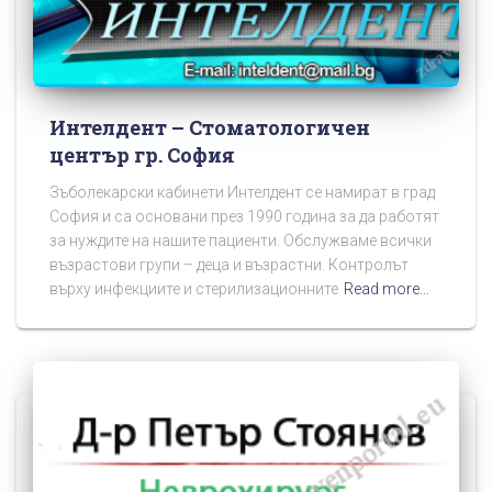
Интелдент – Стоматологичен
център гр. София
Зъболекарски кабинети Интелдент се намират в град
София и са основани през 1990 година за да работят
за нуждите на нашите пациенти. Обслужваме всички
възрастови групи – деца и възрастни. Контролът
върху инфекциите и стерилизационните
Read more…